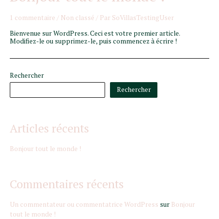
1 commentaire
/
Non classé
/ Par
SoVillasTestingUser
Bienvenue sur WordPress. Ceci est votre premier article.
Modifiez-le ou supprimez-le, puis commencez à écrire !
Rechercher
Rechercher
Articles récents
Bonjour tout le monde !
Commentaires récents
Un commentateur ou commentatrice WordPress
sur
Bonjour
tout le monde !