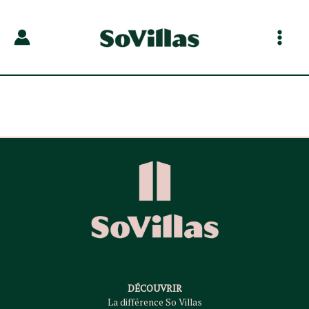
Aller
au
contenu
Main
Menu
Le meilleur endroit pour être
ensemble !
DÉCOUVRIR
La différence So Villas